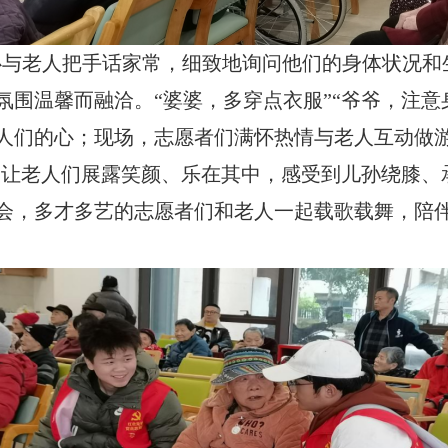
心与老人把手话家常，
细致
地询问他们的身体状况和
氛围
温馨而
融洽
。
“婆婆，多穿点衣服”“爷爷，注意
人们的心；现场，志愿者们满怀热情与老人互动做游
动，让老人们展露笑颜、乐在其中，感受到儿孙绕膝
会，多才多艺的志愿者们和老人一起载歌载舞，陪